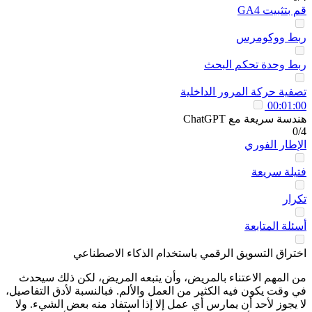
قم بتثبيت GA4
ربط ووكومرس
ربط وحدة تحكم البحث
تصفية حركة المرور الداخلية
00:01:00
هندسة سريعة مع ChatGPT
0/4
الإطار الفوري
فتيلة سريعة
تكرار
أسئلة المتابعة
اختراق التسويق الرقمي باستخدام الذكاء الاصطناعي
من المهم الاعتناء بالمريض، وأن يتبعه المريض، لكن ذلك سيحدث
في وقت يكون فيه الكثير من العمل والألم. فبالنسبة لأدق التفاصيل،
لا يجوز لأحد أن يمارس أي عمل إلا إذا استفاد منه بعض الشيء. ولا