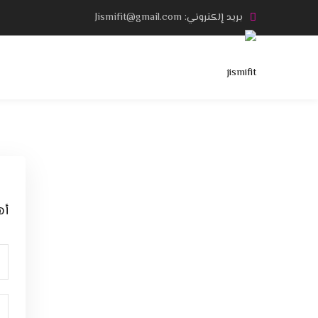
Ski
بريد إلكتروني: Jismifit@gmail.com
t
conten
أه