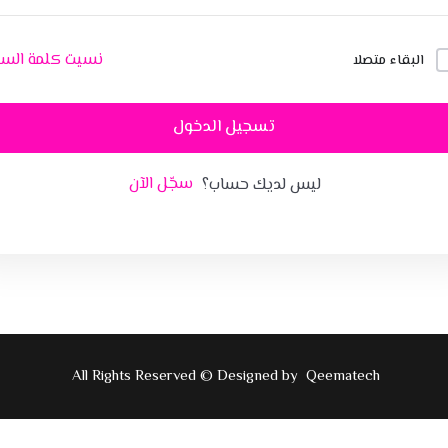
نسيت كلمة السر
البقاء متصلا
تسجيل الدخول
سجّل الآن
ليس لديك حساب؟
All Rights Reserved © Designed by
Qeematech