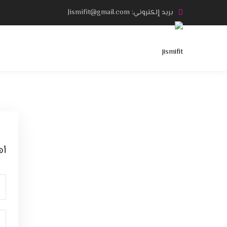
Ski
بريد إلكتروني: Jismifit@gmail.com
t
conten
أه