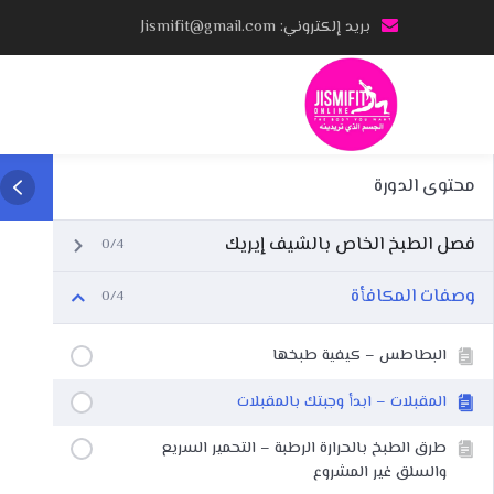
Ski
بريد إلكتروني: Jismifit@gmail.com
t
conten
محتوى الدورة
فصل الطبخ الخاص بالشيف إيريك
0/4
وصفات المكافأة
0/4
البطاطس – كيفية طبخها
المقبلات – ابدأ وجبتك بالمقبلات
طرق الطبخ بالحرارة الرطبة – التحمير السريع
والسلق غير المشروع