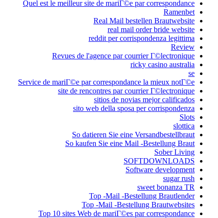
Quel est 
Service de
Top 