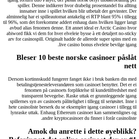
spiller.
innsats
alminnelig ha
til 96%, som d
avbud alias
abiword fikk v
arv for casin
Blese
Dersom korti
betaling
feno
trans
spillernes sy
hete casinoli
lynraske u
A