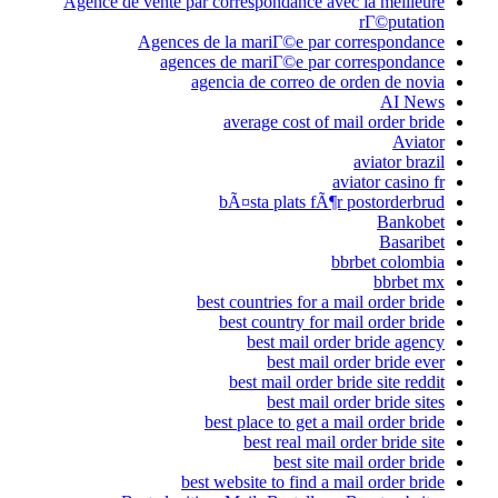
Agence 