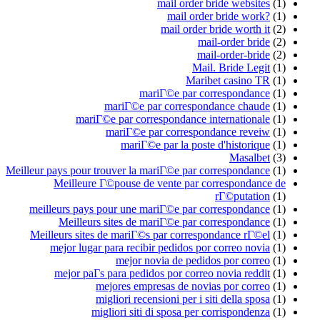
Meilleur pays 
Meil
meilleurs
Mei
Meilleurs
mejor
mejo