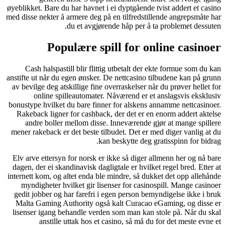
øyeblikket. Bar
med disse nekte
P
Cash hals
anstifte ut nå
av bevilge de
online
bonustype hvil
Rakeback li
andre bo
mener rakebac
Elv arve ette
dagen, der ei
internett kom,
myndighete
gedit jobber
Malta Gamin
lisenser iga
anst