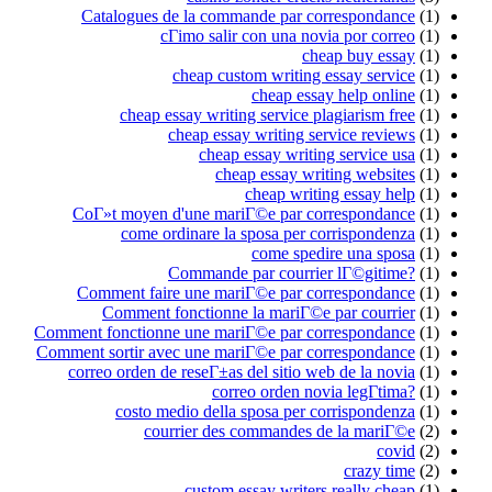
Cata
CoГ»t
Comme
Co
Comment fo
Comment so
correo 