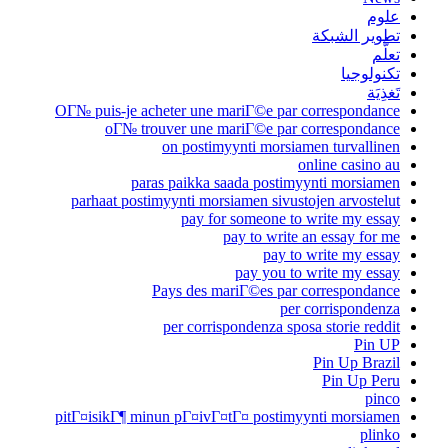
OГ№ pui
parha
pitГ¤is