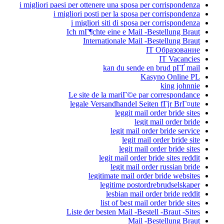
i migliori